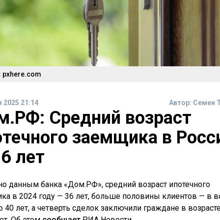
 pxhere.com
я 2025 21:14
Автор:
Семен 
м.РФ: Средний возраст
отечного заемщика в Росс
6 лет
но данным банка «Дом.РФ», средний возраст ипотечного
ка в 2024 году — 36 лет, больше половины клиентов — в в
о 40 лет, а четверть сделок заключили граждане в возрасте
ет. Об этом
сообщает
РИА Новости.