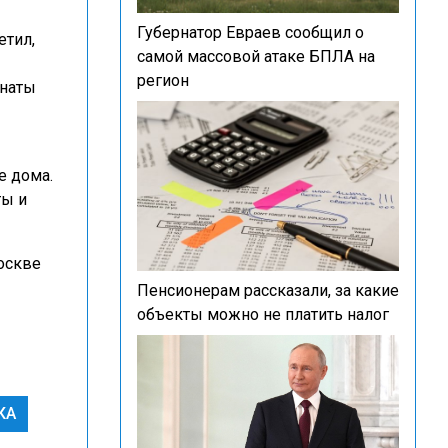
Губернатор Евраев сообщил о
етил,
самой массовой атаке БПЛА на
регион
енаты
е дома.
ты и
Москве
Пенсионерам рассказали, за какие
объекты можно не платить налог
КА