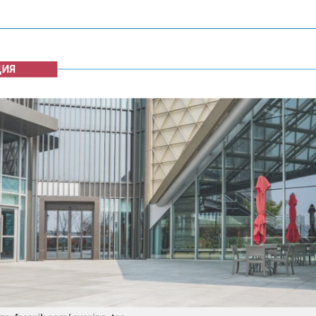
Я
 freepik.com/ evening_tao