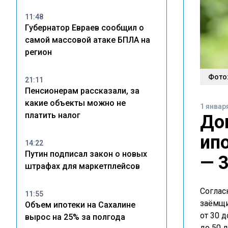
11:48
Губернатор Евраев сообщил о
самой массовой атаке БПЛА на
регион
Фото:
21:11
Пенсионерам рассказали, за
какие объекты можно не
1 январ
платить налог
До
ип
14:22
Путин подписал закон о новых
— 3
штрафах для маркетплейсов
Соглас
11:55
заёмщи
Объем ипотеки на Сахалине
от 30 д
вырос на 25% за полгода
до 50 л