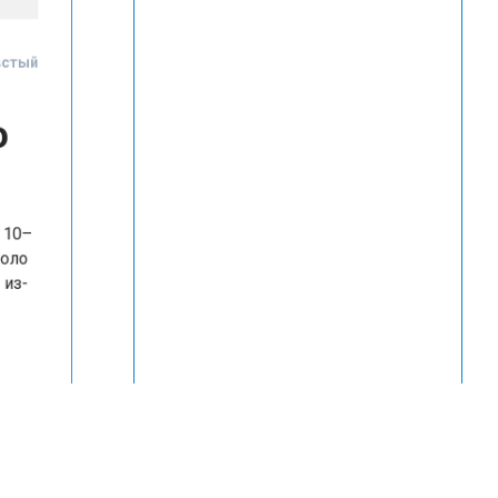
Товстый
до
на 10–
 около
цы из-
ал
что