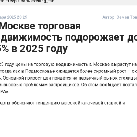
я 2025 20:29
Автор:
Семен 
Москве торговая
движимость подорожает 
% в 2025 году
 году цены на торговую недвижимость в Москве вырастут 
огда как в Подмосковье ожидается более скромный рост —
Основной прирост цен придётся на первичный рынок столи
ансовых проблемам застройщиков. Об этом
сообщает
порт
».
ты объясняют тенденцию высокой ключевой ставкой и
твием льготной ипотеки, что снизило спрос на жильё. Чтобы
сировать убытки, застройщики будут повышать цены на
ческие помещения.
итель гендиректора Invest7 Евгений Абрамычев дополнил, 