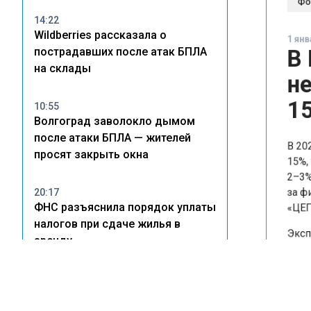
14:22
1 январ
Wildberries рассказала о
В 
пострадавших после атак БПЛА
не
на склады
15
10:55
Волгоград заволокло дымом
после атаки БПЛА — жителей
В 2025
просят закрыть окна
15%, т
2–3%. 
за фин
20:17
«ЦЕГРА
ФНС разъяснила порядок уплаты
налогов при сдаче жилья в
Экспер
аренду
отсутс
компен
16:46
коммер
С 1 августа в квитанциях ЖКХ
разделят ремонт и содержание
Замест