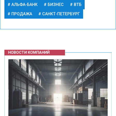
АЛЬФА-БАНК
БИЗНЕС
ВТБ
ПРОДАЖА
САНКТ-ПЕТЕРБУРГ
НОВОСТИ КОМПАНИЙ
Фото: freepik.com/ chandlervid85