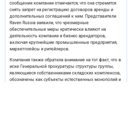
снять запрет на регистрацию договоров аренды и
дополнительных соглашений к ним. Представители
Raven Russia заявили, что чрезмерные
обеспечительные меры критически влияют на
деятельность компании и бизнес арендаторов,
включая крупнейшие промышленные предприятия,
маркетплейсы и ритейлеров.
Компания также обратила внимание на тот факт, что в
иске Генеральной прокуратуры структуры группы,
являющиеся собственниками складских комплексов,
обозначены как субъекты естественных монополий и
стратегические общества. Raven Russia считает, что в
действующем законодательстве отсутствуют
критерии для квалификации складского бизнеса как
естественной монополии, и предупреждает о том, что
признание за компаниями этого сегмента такого
статуса может создать опасный прецедент и
негативно отразиться не только на этом рынке, но и на