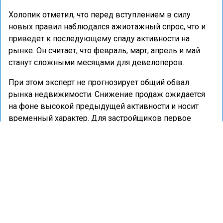
Холопик отметил, что перед вступлением в силу
новых правил наблюдался ажиотажный спрос, что и
приведет к последующему спаду активности на
рынке. Он считает, что февраль, март, апрель и май
станут сложными месяцами для девелоперов.
При этом эксперт не прогнозирует общий обвал
рынка недвижимости. Снижение продаж ожидается
на фоне высокой предыдущей активности и носит
временный характер. Для застройщиков первое
полугодие 2026 года, по его мнению, будет более
трудным, чем аналогичный период прошлого года.
Ранее портал «Недвижимость и строительство»
цитировал
слова эксперта по недвижимости Дмитрия
Ракуты, который предупредил, что застройщиков
ждут трудности в текущем году из-за ужесточения
условий льготной ипотеки.