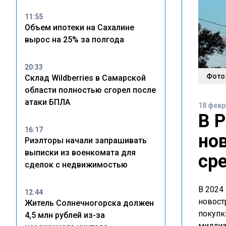
11:55
Объем ипотеки на Сахалине
вырос на 25% за полгода
20:33
Фото:
Склад Wildberries в Самарской
области полностью сгорел после
атаки БПЛА
18 февр
В Р
16:17
но
Риэлторы начали запрашивать
выписки из военкомата для
сре
сделок с недвижимостью
В 2024
12:44
новост
Житель Солнечногорска должен
покупк
4,5 млн рублей из-за
миллиа