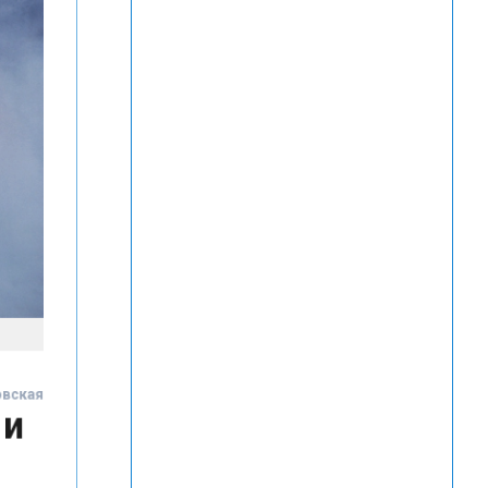
ровская
 и