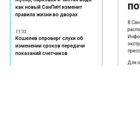
по
как новый СанПиН изменит
правила жизни во дворах
В Санк
распол
11:32
Информ
Кошелев опроверг слухи об
экстре
изменении сроков передачи
пресс-
показаний счетчиков
Для оп
происш
21:03
Стоимость жилья на юге России
МЧС. В
может вырасти на 10–15%
бригад
локали
охвати
16:08
В Приморье пары отказываются
Благод
от пышных свадеб ради покупки
потуши
жилья
ликвид
В резу