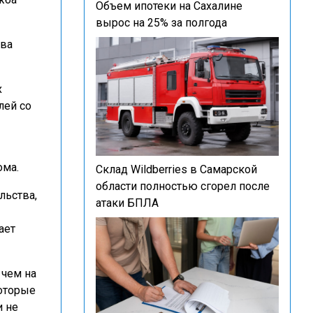
Объем ипотеки на Сахалине
вырос на 25% за полгода
тва
х
лей со
ома.
Склад Wildberries в Самарской
области полностью сгорел после
льства,
атаки БПЛА
ает
 чем на
которые
и не