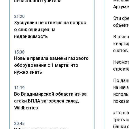
незаконного унитаза
Аргуме
21:20
Эти ср
Хуснуллин не ответил на вопрос
объект
о снижении цен на
недвижимость
В тече
кварти
счетов 
15:38
Новые правила замены газового
Несмот
оборудования с 1 марта: что
строит
нужно знать
По дан
на нач
11:19
Во Владимирской области из-за
исполь
атаки БПЛА загорелся склад
показа
Wildberries
«Портф
треть 
20:45
банки 