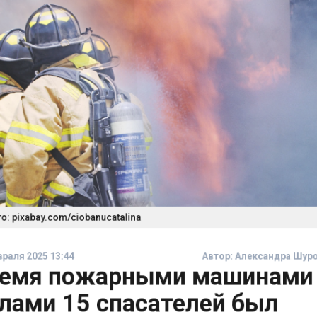
 pixabay.com/ciobanucatalina
аля 2025 13:44
Автор:
Александра Шу
емя пожарными машинами
лами 15 спасателей был