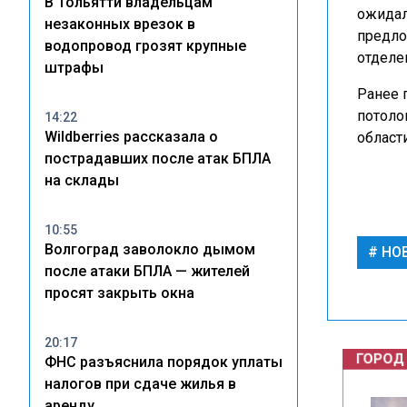
В Тольятти владельцам
ожидал
незаконных врезок в
предло
водопровод грозят крупные
отделе
штрафы
Ранее 
потоло
14:22
Wildberries рассказала о
области
пострадавших после атак БПЛА
на склады
10:55
Волгоград заволокло дымом
НО
после атаки БПЛА — жителей
просят закрыть окна
ГОРОД
20:17
ФНС разъяснила порядок уплаты
налогов при сдаче жилья в
аренду