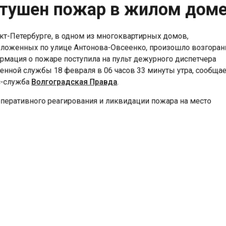
тушен пожар в жилом дом
т-Петербурге, в одном из многоквартирных домов,
оженных по улице Антонова-Овсеенко, произошло возгора
ация о пожаре поступила на пульт дежурного диспетчера
нной службы 18 февраля в 06 часов 33 минуты утра, сообщ
служба
Волгоградская Правда
.
еративного реагирования и ликвидации пожара на место
ествия были незамедлительно направлены силы и средст
 частности, к месту вызова прибыли три пожарных автомоб
а из 15 спасателей. Совместными усилиями пожарным уда
зовать и полностью ликвидировать возгорание на площади
вшей около 3 квадратных метров.
аря слаженным действиям спасателей, огонь удалось быст
ть, и уже к 07 часам 09 минутам пожар был полностью
ирован.
льтате инцидента никто из жильцов дома не пострадал. Пр