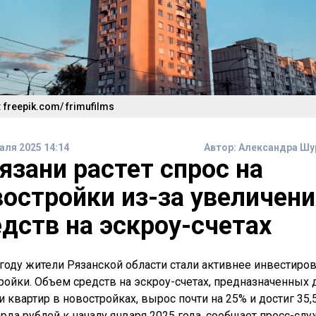
 freepik.com/ frimufilms
аля 2025 14:14
Автор:
Александра Шу
язани растет спрос на
востройки из-за увеличени
дств на эскроу-счетах
 году жители Рязанской области стали активнее инвестиров
ройки. Объем средств на эскроу-счетах, предназначенных 
и квартир в новостройках, вырос почти на 25% и достиг 35,
рда рублей к началу января 2025 года, сообщает пресс-слу