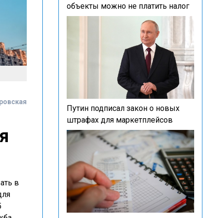
объекты можно не платить налог
ровская
Путин подписал закон о новых
штрафах для маркетплейсов
я
ать в
для
5
жба