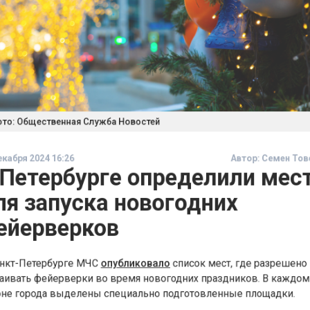
: Общественная Служба Новостей
бря 2024 16:26
Автор:
Семен 
Петербурге определили ме
я запуска новогодних
йерверков
т-Петербурге МЧС
опубликовало
список мест, где разреш
вать фейерверки во время новогодних праздников. В каж
 города выделены специально подготовленные площадки.