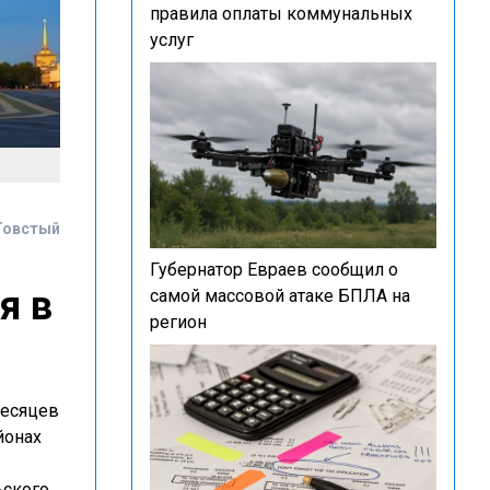
правила оплаты коммунальных
услуг
Товстый
Губернатор Евраев сообщил о
я в
самой массовой атаке БПЛА на
регион
месяцев
йонах
ьского