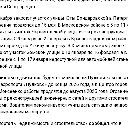
в и Сестрорецка.
екабря закроют участок улицы Юты Бондаровской в Петерг
чения продлятся до 15 мая. В Московском районе с 5 по 11 
закрыт участок Черниговской улицы из-за реконструкции
зации. С 9 января по 2 февраля в Красногвардейском райо
чат проезд по Уткину переулку. В Красносельском районе
оют участок Земской улицы с 10 января по 16 февраля, а в
рецке с 1 по 17 января недоступной для автомобилей стане
ной улицы.
ительно движение будет ограничено на Пулковском шосс
 аэропорта «Пулково» до конца 2026 года, а в центре город
Моисеенко работы продлятся до августа 2025 года. Огранич
ы с реконструкцией инженерных сетей и другими строите
ами. Водителям рекомендуется учитывать ситуацию на дор
анировании маршрутов.
портал «Недвижимость и строительство»
сообщал
, что в