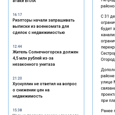
атаки БПЛА
районо
16:17
С 31 д
Риэлторы начали запрашивать
ограни
выписки из военкомата для
будет 
сделок с недвижимостью
канали
ограни
12:44
перекр
Житель Солнечногорска должен
Сестро
4,5 млн рублей из-за
Огород
незаконного унитаза
Дополн
районе
21:20
улице 
Хуснуллин не ответил на вопрос
связан
о снижении цен на
проект
недвижимость
при пл
15:38
Ранее 