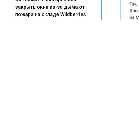
Так, в
закрыть окна из-за дыма от
Шкапин
пожара на складе Wildberries
на Мор
«Декаб
21:33
это пл
Глава Бугульмы Фаттахов
Красно
раскритиковал «Водоканал» за
компле
массовые отключения воды
пляжи,
Спасат
15:24
безопа
Мусор, парковки и чистая вода:
сертиф
как новый СанПиН изменит
точках
правила жизни во дворах
или пр
против
11:32
ответс
Кошелев опроверг слухи об
изменении сроков передачи
Ранее 
показаний счетчиков
Исаев 
фейерв