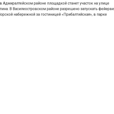
 Адмиралтейском районе площадкой станет участок на улиц
а. В Василеостровском районе разрешено запускать фейе
ской набережной за гостиницей «Прибалтийская», в парке
ристов» и на улице Кораблестроителей. В Калининском ра
ощадка напротив дома 108 на проспекте Луначарского, а в
сельском районе — Южно-Приморский парк у фонтанного
кса. Полный список включает десятки локаций, в том числ
 скверы и парки.
ели напомнили жителям о важности соблюдения правил
сности. Все пиротехнические изделия должны быть
ицированы, а покупать их необходимо только в официаль
 продажи. Использовать фейерверки запрещено в плохую 
и сильном ветре, а любые модификации изделий строго
опоказаны. Горожан призывают подходить к праздновани
твенно, чтобы избежать травм и происшествий.
портал «Недвижимость и строительство»
сообщал
, что адв
рекомендовал звонить в полицию, если в квартиру попал
ерк.