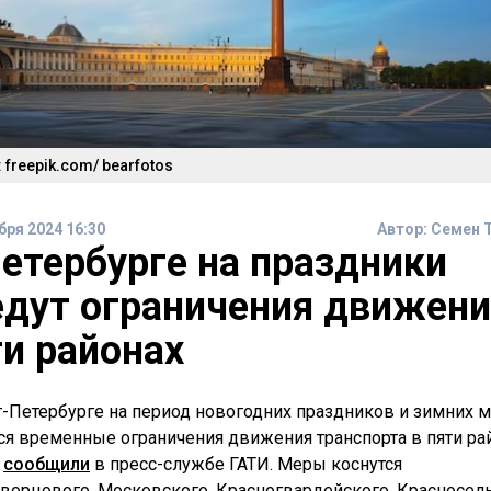
 freepik.com/ bearfotos
бря 2024 16:30
Автор:
Семен 
Петербурге на праздники
едут ограничения движени
ти районах
т-Петербурге на период новогодних праздников и зимних 
ся временные ограничения движения транспорта в пяти ра
,
сообщили
в пресс-службе ГАТИ. Меры коснутся
ворцового, Московского, Красногвардейского, Красносел