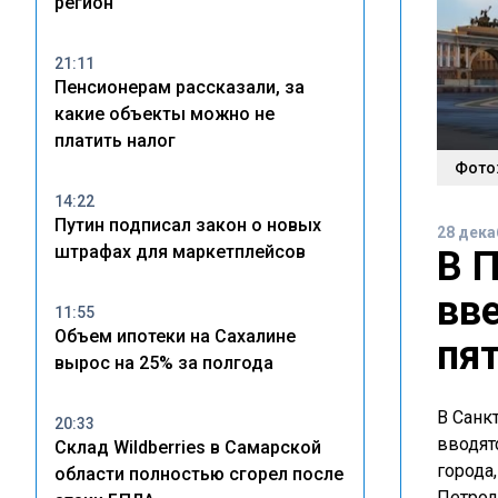
регион
21:11
Пенсионерам рассказали, за
какие объекты можно не
платить налог
Фото:
14:22
Путин подписал закон о новых
28 дека
штрафах для маркетплейсов
В 
вв
11:55
Объем ипотеки на Сахалине
пя
вырос на 25% за полгода
В Санк
20:33
вводят
Склад Wildberries в Самарской
города
области полностью сгорел после
Петрод