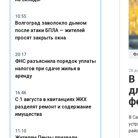
10:55
Волгоград заволокло дымом
после атаки БПЛА — жителей
просят закрыть окна
Фото
20:17
ФНС разъяснила порядок уплаты
28 дека
В 
налогов при сдаче жилья в
аренду
дл
фе
16:46
С 1 августа в квитанциях ЖКХ
разделят ремонт и содержание
В Санк
имущества
устраи
районе
11:10
Жителям Пензы призвали