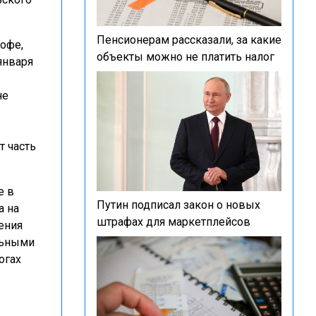
Пенсионерам рассказали, за какие
офе,
объекты можно не платить налог
января
не
т часть
е в
Путин подписал закон о новых
а на
штрафах для маркетплейсов
ения
льными
огах