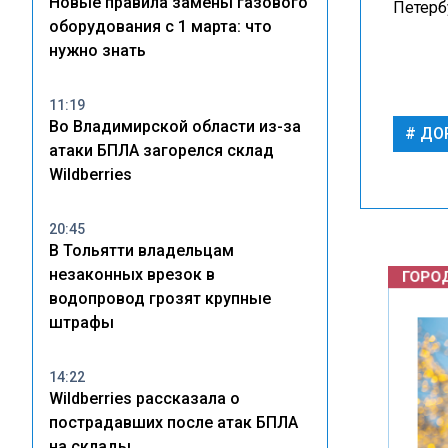
Новые правила замены газового
Петерб
оборудования с 1 марта: что
нужно знать
11:19
Во Владимирской области из-за
ДО
атаки БПЛА загорелся склад
Wildberries
ГОРОД
20:45
В Тольятти владельцам
незаконных врезок в
водопровод грозят крупные
штрафы
14:22
Wildberries рассказала о
пострадавших после атак БПЛА
на склады