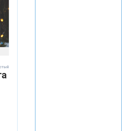
Товстый
ста
ено
дом