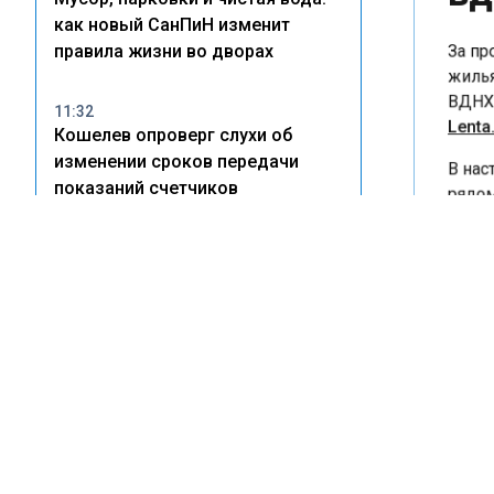
как новый СанПиН изменит
За про
правила жизни во дворах
жилья 
ВДНХ в
11:32
Lenta.r
Кошелев опроверг слухи об
В наст
изменении сроков передачи
рядом 
показаний счетчиков
четыре
минима
21:03
— шест
Стоимость жилья на юге России
может вырасти на 10–15%
В две 
новост
16:08
четыре
В Приморье пары отказываются
больше,
от пышных свадеб ради покупки
На дан
жилья
строит
лет на