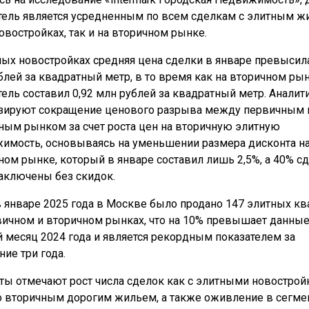
тель является усредненным по всем сделкам с элитным ж
новостройках, так и на вторичном рынке.
ных новостройках средняя цена сделки в январе превысила
блей за квадратный метр, в то время как на вторичном рын
тель составил 0,92 млн рублей за квадратный метр. Аналит
зируют сокращение ценового разрыва между первичным 
ным рынком за счет роста цен на вторичную элитную
имость, основываясь на уменьшении размера дисконта н
ном рынке, который в январе составил лишь 2,5%, а 40% с
аключены без скидок.
в январе 2025 года в Москве было продано 147 элитных кв
вичном и вторичном рынках, что на 10% превышает данные
 месяц 2024 года и является рекордным показателем за
ние три года.
ты отмечают рост числа сделок как с элитными новострой
со вторичным дорогим жильем, а также оживление в сегме