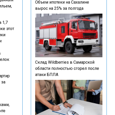
Объем ипотеки на Сахалине
ильем,
вырос на 25% за полгода
 1,7
ке этот
ики
и
а
делок
Склад Wildberries в Самарской
области полностью сгорел после
атаки БПЛА
артир
 за
ками,
нте