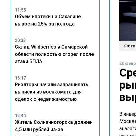
11:55
Объем ипотеки на Сахалине
вырос на 25% за полгода
20:33
Фото:
Склад Wildberries в Самарской
области полностью сгорел после
атаки БПЛА
20 февр
Ср
16:17
ры
Риэлторы начали запрашивать
выписки из военкомата для
вы
сделок с недвижимостью
В янва
12:44
Москве
Житель Солнечногорска должен
аналог
4,5 млн рублей из-за
ссылая