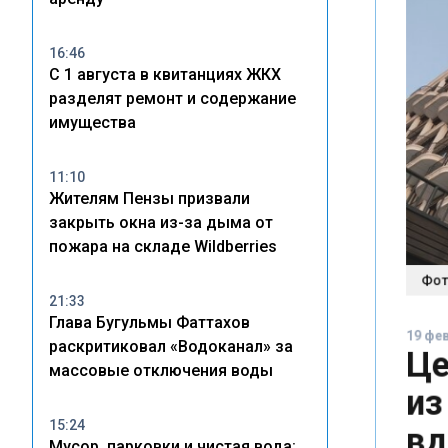
16:46
С 1 августа в квитанциях ЖКХ
разделят ремонт и содержание
имущества
11:10
Жителям Пензы призвали
закрыть окна из-за дыма от
пожара на складе Wildberries
Фото:
21:33
19 февр
Глава Бугульмы Фаттахов
Це
раскритиковал «Водоканал» за
массовые отключения воды
из
вд
15:24
Мусор, парковки и чистая вода: