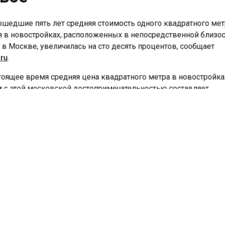
шедшие пять лет средняя стоимость одного квадратного м
в новостройках, расположенных в непосредственной близо
 Москве, увеличилась на сто десять процентов, сообщает
u
.
оящее время средняя цена квадратного метра в новострой
с этой московской достопримечательностью составляет
ста шестьдесят семь тысяч пятьсот рублей. При этом
льная цена достигает трёхсот тысяч пяти рублей, а максим
исот сорока трёх тысяч четырёхсот рублей.
тысячи двадцать четвёртом году по договорам долевого уч
ройках, находящихся вблизи ВДНХ, было приобретено тыся
ста девяносто квартир. Это на пять с половиной процентов
 чем пять лет назад.
ный момент в радиусе трёх километров от ВДНХ ведётся
ельство жилья в девяти новых жилых комплексах, тогда ка
зад их было шесть. Квартиры расположены в шести района