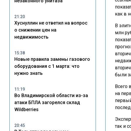
незаконного унитаза
показа
как в 
21:20
Хуснуллин не ответил на вопрос
В элит
о снижении цен на
млн ру
недвижимость
показа
прогно
15:38
вторич
Новые правила замены газового
недвиж
оборудования с 1 марта: что
вторич
нужно знать
были з
Всего 
11:19
на пер
Во Владимирской области из-за
первый
атаки БПЛА загорелся склад
послед
Wildberries
Экспер
20:45
так и 