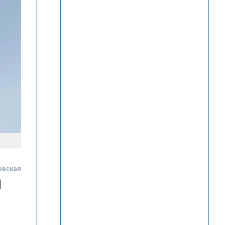
ровская
м