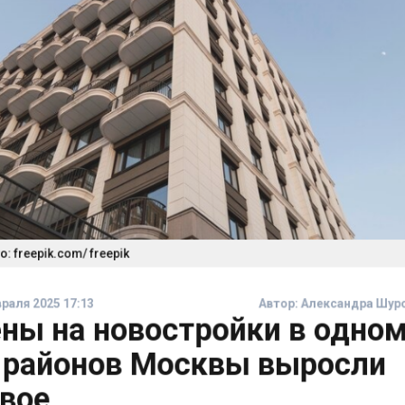
 freepik.com/ freepik
аля 2025 17:13
Автор:
Александра Шу
ны на новостройки в одно
 районов Москвы выросли
вое