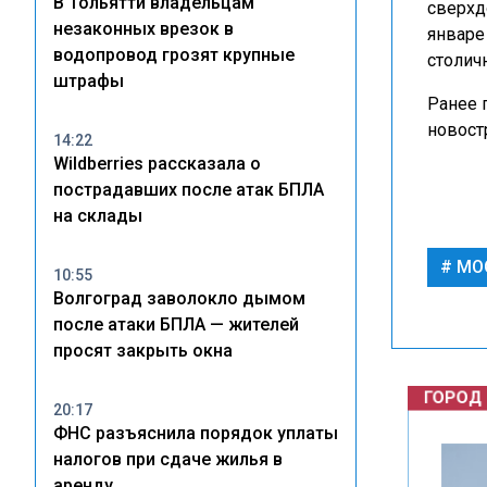
В Тольятти владельцам
сверхд
незаконных врезок в
январе
водопровод грозят крупные
столич
штрафы
Ранее 
новост
14:22
Wildberries рассказала о
пострадавших после атак БПЛА
на склады
МО
10:55
Волгоград заволокло дымом
после атаки БПЛА — жителей
ГОРОД
просят закрыть окна
20:17
ФНС разъяснила порядок уплаты
налогов при сдаче жилья в
аренду