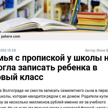
 pxhere.com
2026 15:58
Автор:
Илья 
мья с пропиской у школы 
огла записать ребенка в
рвый класс
в Волгограде не смогла записать семилетнего сына в пер
школы, которая находится рядом с их домом. Родители куп
ру за несколько миллионов рублей именно из-за учебного
ния. Но на днях им пришел отказ с короткой фразой «мест н