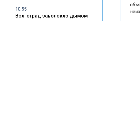
объясн
10:55
неизве
Волгоград заволокло дымом
после атаки БПЛА — жителей
Наруше
просят закрыть окна
муници
продол
Энерге
20:17
ФНС разъяснила порядок уплаты
стали 
налогов при сдаче жилья в
Ранее 
аренду
Нефтек
админи
16:46
автомо
С 1 августа в квитанциях ЖКХ
разделят ремонт и содержание
имущества
АВ