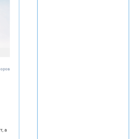
Федоров
и
а
ки
е
нут, а
бе