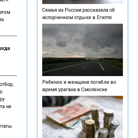
Семья из России рассказала об
 этом
испорченном отдыхе в Египте
ях
огда
Ребенок и женщина погибли во
отбор,
время урагана в Смоленске
о.
ру
та не
путаты
ю