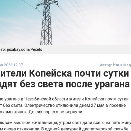
 pixabay.com/Pexels
2026 12:37
Автор:
Илья 
тели Копейска почти сутк
ят без света после ураган
урагана в Челябинской области жители Копейска почти сут
без света. Электричество отключили днем 27 мая в поселк
амышинск. До сих пор его не вернули.
вам местной жительницы, утром свет дали всего на пять ми
снова отключили. В единой дежурной диспетчерской служ