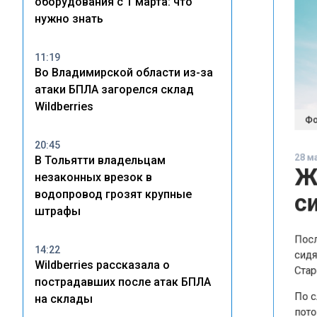
оборудования с 1 марта: что
нужно знать
11:19
Во Владимирской области из-за
атаки БПЛА загорелся склад
Фото:
Wildberries
28 мая 
20:45
Жи
В Тольятти владельцам
незаконных врезок в
сид
водопровод грозят крупные
штрафы
После 
сидят 
14:22
Wildberries рассказала о
Старок
пострадавших после атак БПЛА
По сло
на склады
потом 