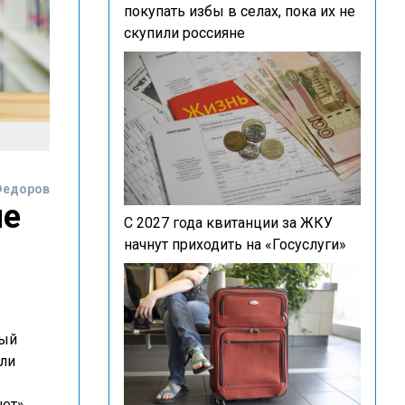
покупать избы в селах, пока их не
скупили россияне
Федоров
не
С 2027 года квитанции за ЖКУ
начнут приходить на «Госуслуги»
вый
или
ет».