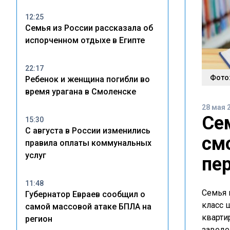
12:25
Семья из России рассказала об
испорченном отдыхе в Египте
22:17
Фото:
Ребенок и женщина погибли во
время урагана в Смоленске
28 мая 
Се
15:30
С августа в России изменились
см
правила оплаты коммунальных
услуг
пе
11:48
Семья 
Губернатор Евраев сообщил о
класс 
самой массовой атаке БПЛА на
кварти
регион
заведе