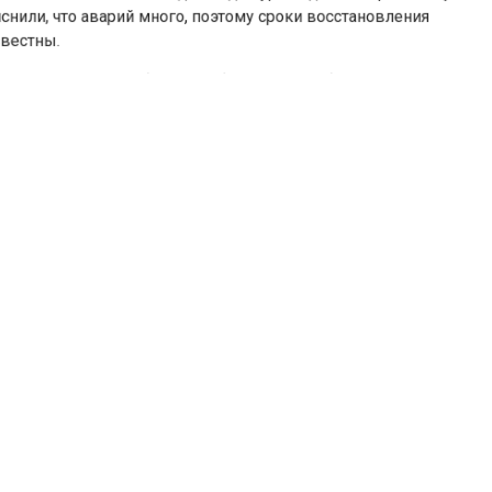
или, что аварий много, поэтому сроки восстановления
стны.
ния электроснабжения зафиксировали более чем в полов
палитетов региона. Аварийно-восстановительные работы
жаются в Копейске, Миассе, Карабаше и нескольких округа
тики работают круглосуточно. Основной причиной отключе
обрывы проводов из-за упавших деревьев.
портал «Недвижимость и строительство»
сообщал
, что в
амске 26 мая ураганным ветром частично сорвало кровлю
стративного здания и повредило несколько припаркован
билей.
АРИЯ
ОТКЛЮЧЕНИЕ
ПОГОДА
ЭЛЕКТРИЧЕСТВ