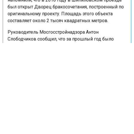
напомнили, что в 2016 году в Шипиловском проезде
был открыт Дворец бракосочетания, построенный по
оригинальному проекту. Площадь этого объекта
составляет около 2 тысяч квадратных метров.
Руководитель Мосгосстройнадзора Антон
Слободчиков сообщил, что за прошлый год было
выдано разрешение на ввод в эксплуатацию еще
четырех социальных объектов. В ходе строительных
работ специалисты провели 51 инспекцию.
Ранее портал «Недвижимость и строительство»
сообщал
, что Росреестр Москвы зафиксировал
рекордный рост спроса на ипотеку в феврале.
ГОСБЮДЖЕТ
МОСКВА