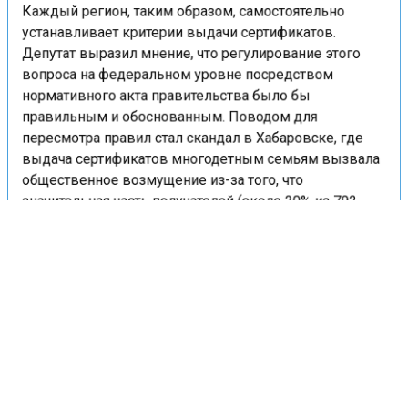
Каждый регион, таким образом, самостоятельно
устанавливает критерии выдачи сертификатов.
Депутат выразил мнение, что регулирование этого
вопроса на федеральном уровне посредством
нормативного акта правительства было бы
правильным и обоснованным. Поводом для
пересмотра правил стал скандал в Хабаровске, где
выдача сертификатов многодетным семьям вызвала
общественное возмущение из-за того, что
значительная часть получателей (около 20% из 792
семей) оказались выходцами из Средней Азии и
Закавказья, притом что доля русских и других
коренных народов в населении города составляет
более 95%.
Аналогичные ситуации, по словам Матвеева,
наблюдались и в других регионах, таких как Мытищи
и Нижнекамск. Получателями сертификатов
становились лица некоренных национальностей,