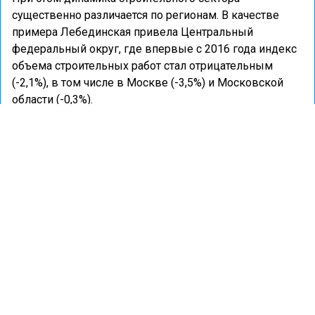
существенно различается по регионам. В качестве
примера Лебединская привела Центральный
федеральный округ, где впервые с 2016 года индекс
объема строительных работ стал отрицательным
(-2,1%), в том числе в Москве (-3,5%) и Московской
области (-0,3%).
Лидером по темпам роста объема строительства стал
Северо-Кавказский федеральный округ, где рост был
стимулирован жилищным строительством и
созданием туристической инфраструктуры.
Ранее карьерный консультант Ильгиз Валинуров
заявил, что строительную отрасль ожидает бурный
рост. Подробнее об этом
читайте
в материале портала
«Недвижимость и строительство».