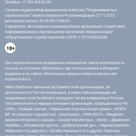
Телефон:
+7 909 936-02-90
Сетевое издание Информационное агентство "Недвижимость и
строительство" зарегистрировано Роскомнадзором 27.11.2023,
реестровая запись ЭЛ № ФС77-86267.
Учредитель: Автономная некоммерческая организация содействия
информированию и просвещению населения «Медиахолдинг
«Общественная служба новостей» (ОГРН 1187700006328).
18+
При перепечатке или цитировании материалов сайта estatemedia.ru
ссылка на источник обязательна, при использовании в Интернет-
изданиях и на сайтах обязательна прямая гиперссылка на сайт
estatemedia.ru.
*Meta Platforms признана экстремистской организацией, её
деятельность в России запрещена, а также принадлежащие ей
социальные сети Facebook и Instagram так же запрещены в России.
Экстремистские и террористические организации, запрещенные в РФ:
«АУЕ», «Правый сектор», «Украинская повстанческая армия», «ИГИЛ»
(ИГ, Исламское государство), «Аль-Каида», «УНА-УНСО», «Меджлис
крымско-татарского народа», «Свидетели Иеговы», «Азов», «Движение
Талибан», «Исламская группа», «Добровольчий рух», «Чёрный комитет»,
«Мужское государство», «Штабы Навального» и другие. Перечень