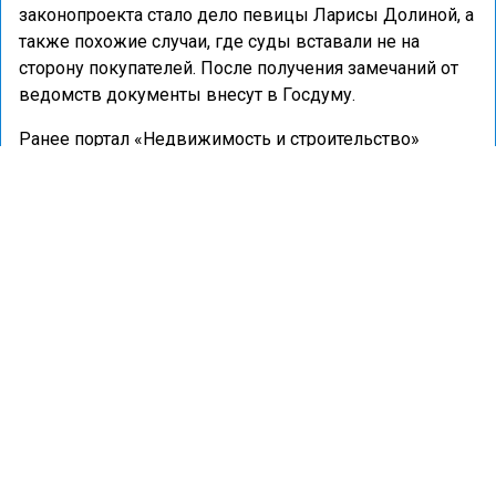
законопроекта стало дело певицы Ларисы Долиной, а
также похожие случаи, где суды вставали не на
сторону покупателей. После получения замечаний от
ведомств документы внесут в Госдуму.
Ранее портал «Недвижимость и строительство»
сообщал
, что вице-премьер Марат Хуснуллин назвал
причиной падения ввода жилья в России на 28% за
первый квартал 2026 года последствия охлаждения
ипотечного рынка в 2024 году.
ГОСДУМА
ИПОТЕКА
НЕДВИЖИМОСТЬ
СДЕЛКИ
ФИНАНСЫ