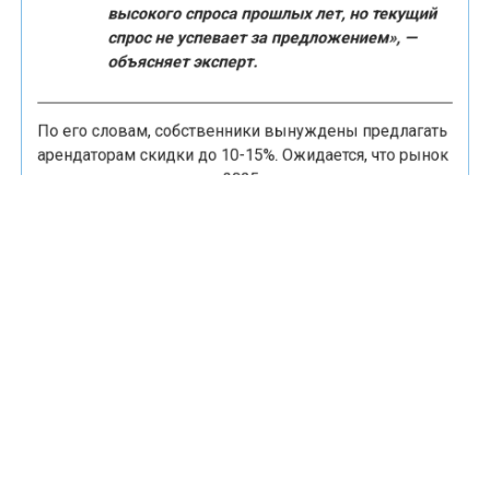
высокого спроса прошлых лет, но текущий
спрос не успевает за предложением», —
объясняет эксперт.
По его словам, собственники вынуждены предлагать
арендаторам скидки до 10-15%. Ожидается, что рынок
«нащупает дно» к концу 2025 года, а рост ставок
может возобновиться во второй половине 2026 года.
Ранее портал «Недвижимость и строительство»
сообщал, что с 1 января 2026 года в Ставропольском
крае
повысится размер взноса на капремонт
многоквартирных домов
.
БИЗНЕС
СДЕЛКИ