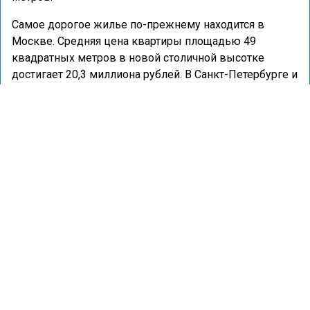
Самое дорогое жилье по-прежнему находится в
Москве. Средняя цена квартиры площадью 49
квадратных метров в новой столичной высотке
достигает 20,3 миллиона рублей. В Санкт-Петербурге и
области за такую же квартиру просят около 12,1
миллиона рублей. Самые низкие цены фиксируют в
Орловской и Псковской областях, а также в
Республике Хакасия.
Ранее портал «Недвижимость и строительство»
сообщал
о прогнозируемом увеличении спроса на
квартиры в новостройках в начале 2026 года из-за
«эффекта Долиной».
ЖИЛЬЕ
ИПОТЕКА
НЕДВИЖИМОСТЬ
ЦЕНЫ