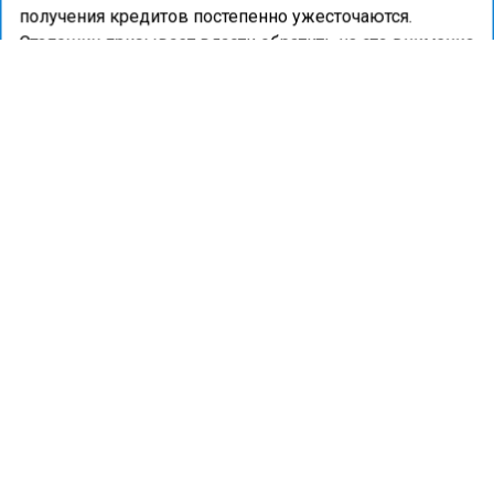
получения кредитов постепенно ужесточаются.
Степашин призывает власти обратить на это внимание
и не ослаблять поддержку.
Ранее портал «Недвижимость и строительство»
сообщал
, на что обратить внимание при оформлении
ипотеки на двоих.
ЖИЛЬЕ
ИПОТЕКА
СЕМЬИ
ДОМ