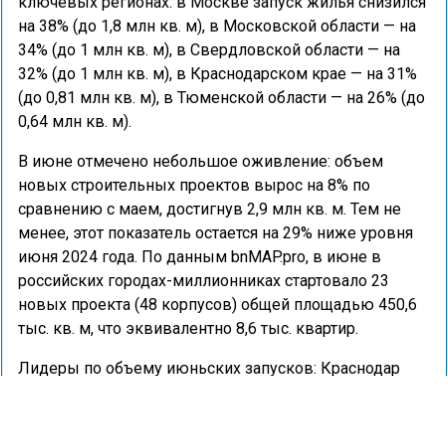
ключевых регионах: в Москве запуск жилья снизился
на 38% (до 1,8 млн кв. м), в Московской области — на
34% (до 1 млн кв. м), в Свердловской области — на
32% (до 1 млн кв. м), в Краснодарском крае — на 31%
(до 0,81 млн кв. м), в Тюменской области — на 26% (до
0,64 млн кв. м).
В июне отмечено небольшое оживление: объем
новых строительных проектов вырос на 8% по
сравнению с маем, достигнув 2,9 млн кв. м. Тем не
менее, этот показатель остается на 29% ниже уровня
июня 2024 года. По данным bnMAP.pro, в июне в
российских городах-миллионниках стартовало 23
новых проекта (48 корпусов) общей площадью 450,6
тыс. кв. м, что эквивалентно 8,6 тыс. квартир.
Лидеры по объему июньских запусков: Краснодар
(66,3 тыс. кв. м), Красноярск (60,2 тыс. кв. м) и
Новосибирск (53,8 тыс. кв. м). В Москве введено
лишь 39 тыс. кв. м, а в Санкт-Петербурге, Воронеже,