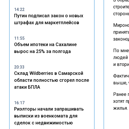
строит
14:22
сторон
Путин подписал закон о новых
штрафах для маркетплейсов
Мироно
принят
11:55
законо
Объем ипотеки на Сахалине
По мне
вырос на 25% за полгода
людей 
и втор
20:33
Склад Wildberries в Самарской
Фактич
области полностью сгорел после
выше, 
атаки БПЛА
Ранее 
хотят 
16:17
жилья.
Риэлторы начали запрашивать
выписки из военкомата для
сделок с недвижимостью