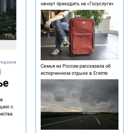
начнут приходить на «Госуслуги»
Федоров
Семья из России рассказала об
л
испорченном отдыхе в Египте
ье
 в
ацию с
омства