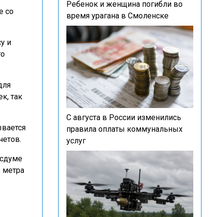
Ребенок и женщина погибли во
е со
время урагана в Смоленске
у и
го
для
к, так
С августа в России изменились
ывается
правила оплаты коммунальных
четов.
услуг
Госдуме
о метра