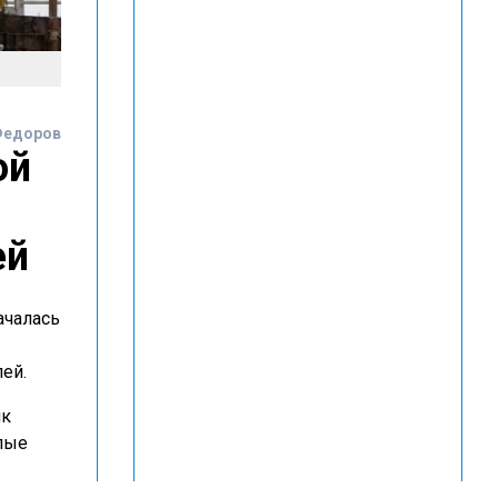
Федоров
ой
ей
ачалась
ей.
ик
лые