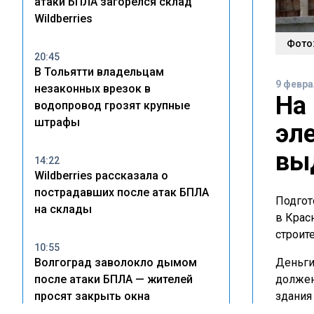
атаки БПЛА загорелся склад
Wildberries
Фото:
20:45
В Тольятти владельцам
9 февра
незаконных врезок в
На 
водопровод грозят крупные
штрафы
эл
вы
14:22
Wildberries рассказала о
пострадавших после атак БПЛА
Подгот
на склады
в Крас
строит
10:55
Волгоград заволокло дымом
Деньги
после атаки БПЛА — жителей
должен
просят закрыть окна
здания