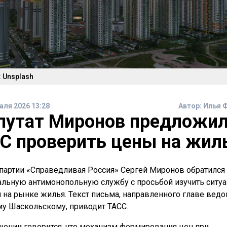
 Unsplash
аля 2026 13:28
Автор:
Илья 
путат Миронов предложи
С проверить цены на жил
партии «Справедливая Россия» Сергей Миронов обратился
льную антимонопольную службу с просьбой изучить ситу
 на рынке жилья. Текст письма, направленного главе вед
у Шаскольскому, приводит ТАСС.
щении говорится, что механизм формирования цен при