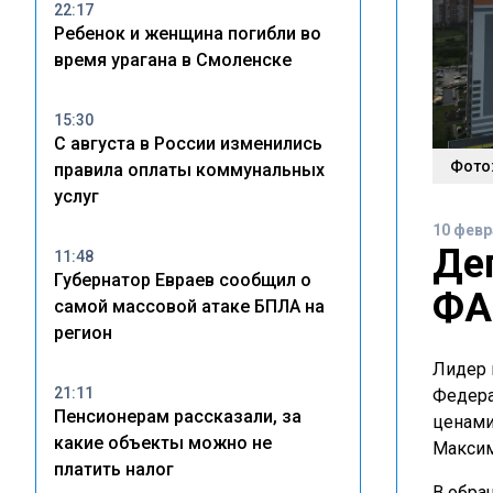
22:17
Ребенок и женщина погибли во
время урагана в Смоленске
15:30
С августа в России изменились
Фото:
правила оплаты коммунальных
услуг
10 февр
Де
11:48
Губернатор Евраев сообщил о
ФА
самой массовой атаке БПЛА на
регион
Лидер 
21:11
Федера
Пенсионерам рассказали, за
ценами
какие объекты можно не
Максим
платить налог
В обра