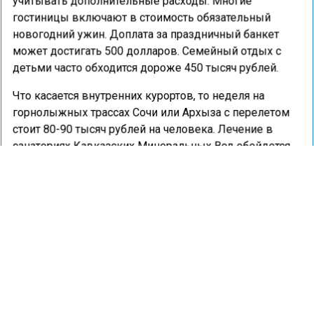
учитывать дополнительные расходы. Многие
гостиницы включают в стоимость обязательный
новогодний ужин. Доплата за праздничный банкет
может достигать 500 долларов. Семейный отдых с
детьми часто обходится дороже 450 тысяч рублей.
Что касается внутренних курортов, то неделя на
горнолыжных трассах Сочи или Архыза с перелетом
стоит 80-90 тысяч рублей на человека. Лечение в
санаториях Кавказских Минеральных Вод обойдется
примерно в 100 тысяч рублей.
Ранее портал «Недвижимость и строительство»
сообщал
, что спрос на раннее бронирование жилья на
Новый год в России вырос на 50%.
НОВЫЙ ГОД
ОТДЫХ
ТУРИЗМ