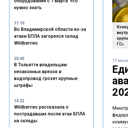
оборудования с 1 марта: что
нужно знать
11:19
Конк
Во Владимирской области из-за
внутр
атаки БПЛА загорелся склад
круп
Wildberries
ГС».
20:45
17 июня
В Тольятти владельцам
Ед
незаконных врезок в
ав
водопровод грозят крупные
штрафы
20
14:22
Wildberries рассказала о
Минстр
пострадавших после атак БПЛА
федера
на склады
коммун