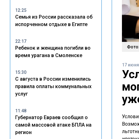
12:25
Семья из России рассказала об
испорченном отдыхе в Египте
22:17
Фото:
Ребенок и женщина погибли во
время урагана в Смоленске
17 июня
Ус
15:30
С августа в России изменились
мо
правила оплаты коммунальных
услуг
уж
11:48
Услови
Губернатор Евраев сообщил о
Возмож
самой массовой атаке БПЛА на
льготн
регион
ипотек