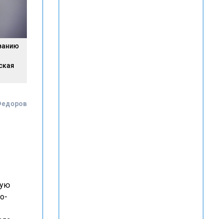
ванию
ская
Федоров
ную
о-