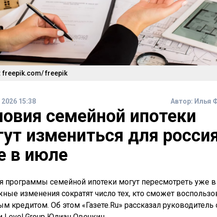
 freepik.com/ freepik
 2026 15:38
Автор:
Илья 
ловия семейной ипотеки
гут измениться для росси
е в июле
я программы семейной ипотеки могут пересмотреть уже в
ные изменения сократят число тех, кто сможет воспользо
ым кредитом. Об этом «Газете.Ru» рассказал руководитель 
и Level Group Юлиан Овечкин.