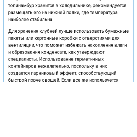
топинамбур хранится в холодильнике, рекомендуется
размещать его на нижней полке, где температура
наиболее стабильна.
Для хранения клубней лучше использовать бумажные
пакеты или картонные коробки с отверстиями для
вентиляции, что поможет избежать накопления влаги
и образования конденсата, как утверждают
специалисты. Использование герметичных
контейнеров нежелательно, поскольку в них
создается парниковый эффект, способствующий
быстрой порче овощей. Если все же используется
пластиковый пакет, важно, чтобы он не был плотно
закрыт, для обеспечения циркуляции воздуха,
подчеркивают эксперты.
Отмечается, что для более длительного сохранения
ценных свойств топинамбура, его можно заморозить.
Для этого, согласно рекомендациям, клубни