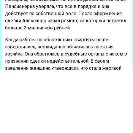
Пенсионерка уверяла, что все в порядке и она
действует по собственной воле. После оформления
сделки Александр начал ремонт, на который потратил
больше 2 миллионов рублей.
Когда работы по обновлению квартиры почти
завершились, неожиданно объявилась прежняя
хозяйка. Она обратилась в судебные органы с иском о
признании сделки недействительной. В своем
заявлении женщина утверждала, что стала жертвой
мошенников и не хотела продавать квартиру.
В качестве компенсации она предложила вернуть
покупателю деньги за жилье, но небольшими частями
— по 2-3 тысячи рублей каждый месяц, вычитая эти
суммы из своей пенсии. Суд еще не принял
окончательного решения по этому делу.
Ранее портал «Недвижимость и строительство»