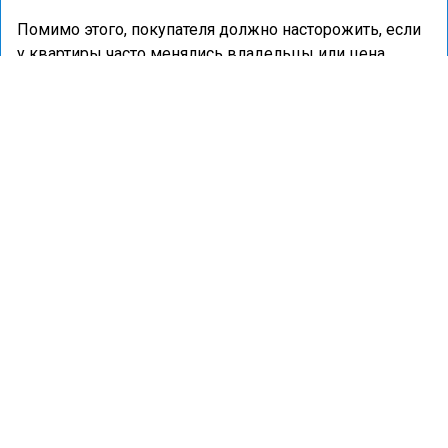
Помимо этого, покупателя должно насторожить, если
у квартиры часто менялись владельцы или цена
сильно ниже рыночной.
Ранее портал «Недвижимость и строительство»
сообщал
, что пустующие квартиры могут быть
переданы под управление местных властей.
НЕДВИЖИМОСТЬ
СДЕЛКА
СУД
ДОМ