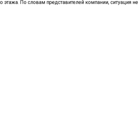
о этажа. По словам представителей компании, ситуация не
авляла угрозы для жизни и здоровья пассажира. Вместо п
 поднялась на девятый этаж, где через семь минут после
ния к диспетчеру сотрудники аварийной службы открыли 
низации подчеркнули, что информация о падении лифта не
тствует действительности.
«Лифтовая кабина в момент сбоя остановилась и измен
направление движения (поднялась вверх), так как прот
опустился на буфер, что является частью штатного мех
безопасности. Аварийная связь в кабине лифта
функционировала исправно. Это подтверждается запис
камеры видеонаблюдения», — пояснили порталу в УК.
дующий день, 20 ноября, специалисты провели внепланов
ку лифта. По ее результатам был составлен протокол, кото