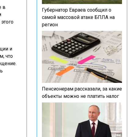
е в
Губернатор Евраев сообщил о
м
самой массовой атаке БПЛА на
 этого
регион
ции и
м, что
ещение.
сь
Пенсионерам рассказали, за какие
объекты можно не платить налог