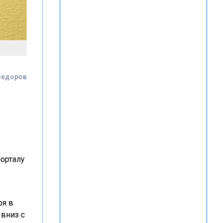
Федоров
орталу
ря в
 вниз с