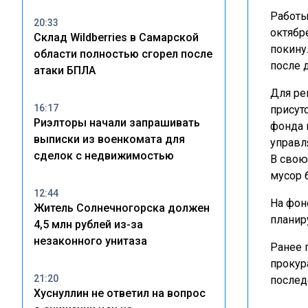
Работы
20:33
октябр
Склад Wildberries в Самарской
покину
области полностью сгорел после
после 
атаки БПЛА
Для ре
16:17
присут
Риэлторы начали запрашивать
фонда 
выписки из военкомата для
управл
сделок с недвижимостью
В свою
мусор 
12:44
На фон
Житель Солнечногорска должен
планир
4,5 млн рублей из-за
незаконного унитаза
Ранее 
прокур
21:20
послед
Хуснуллин не ответил на вопрос