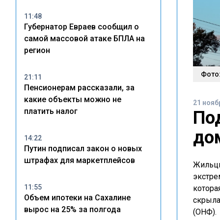
11:48
Губернатор Евраев сообщил о
самой массовой атаке БПЛА на
регион
Фото:
21:11
Пенсионерам рассказали, за
какие объекты можно не
21 нояб
платить налог
По
до
14:22
Путин подписал закон о новых
штрафах для маркетплейсов
Жильцы
экстре
11:55
котора
Объем ипотеки на Сахалине
скрыла
вырос на 25% за полгода
(ОНФ).