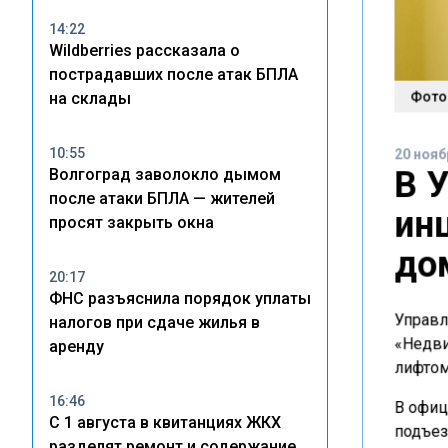
14:22
Wildberries рассказала о
пострадавших после атак БПЛА
Фото:
на склады
20 нояб
10:55
В 
Волгоград заволокло дымом
после атаки БПЛА — жителей
ин
просят закрыть окна
до
20:17
ФНС разъяснила порядок уплаты
Управл
налогов при сдаче жилья в
«Недви
аренду
лифтом
16:46
В офиц
С 1 августа в квитанциях ЖКХ
подъез
разделят ремонт и содержание