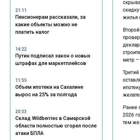
скрыва
скидку
21:11
Пенсионерам рассказали, за
жилья 
какие объекты можно не
Второй
платить налог
провер
деклар
14:22
строит
Путин подписал закон о новых
метр —
штрафах для маркетплейсов
Третий
оставл
11:55
Объем ипотеки на Сахалине
ипотек
вырос на 25% за полгода
желате
Ранее 
20:33
2026 г
Склад Wildberries в Самарской
тем же
области полностью сгорел после
атаки БПЛА