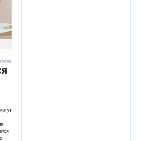
Федоров
ься
л
я могут
 для
дается
й с