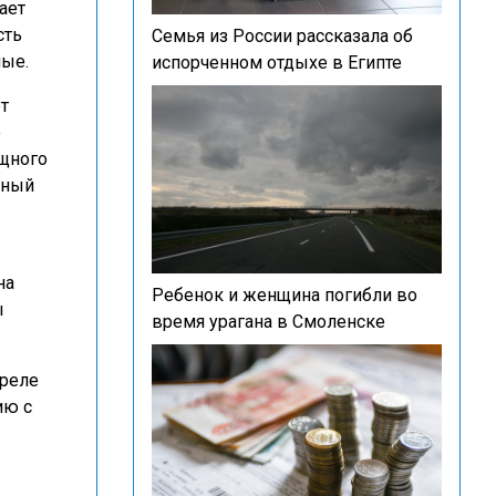
ает
сть
Семья из России рассказала об
ные.
испорченном отдыхе в Египте
т
ю
щного
тный
на
Ребенок и женщина погибли во
ы
время урагана в Смоленске
преле
ию с