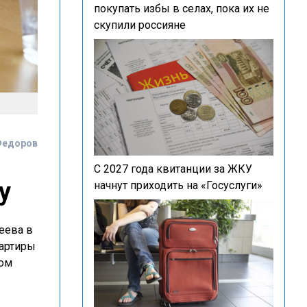
покупать избы в селах, пока их не
скупили россияне
Федоров
С 2027 года квитанции за ЖКУ
у
начнут приходить на «Госуслуги»
еева в
вартиры
ком