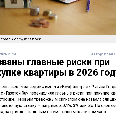
 freepik.com/ wirestock
2026 21:50
Автор:
Илья 
званы главные риски при
купке квартиры в 2026 год
тель агентства недвижимости «БезФильтров» Ригина Горд
 с «Газетой.Ru» перечислила главные риски при покупке к
стройке. Первым тревожным сигналом она назвала слиш
 ипотечную ставку — например, 0,1%, 3% или 5%. По словам
та, за привлекательным ежемесячным платежом часто