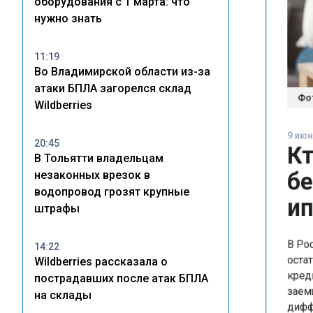
оборудования с 1 марта: что
нужно знать
11:19
Во Владимирской области из-за
Фото:
атаки БПЛА загорелся склад
Wildberries
9 июня 
Кто
20:45
В Тольятти владельцам
бе
незаконных врезок в
ип
водопровод грозят крупные
штрафы
В Рост
14:22
остать
Wildberries рассказала о
кредит
пострадавших после атак БПЛА
заемщи
на склады
диффер