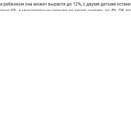
ребенком она может вырасти до 12%, с двумя детьми оста
вне 6%, а многодетным семьям ее могут снизить до 4%. Об 
RostovGazeta.
тель агентства недвижимости «Любимова» София Любим
т, что ключевым фактором станет рост ежемесячных плате
ие доступности первоначального взноса. По ее словам, на
ы окажутся именно молодые семьи, покупатели первой кв
с одним ребенком и клиенты без серьезных накоплений.
т по ипотечному кредитованию Анна Зеленская добавляет, 
чении условий сильнее всего пострадают семьи с одним
ом и покупатели с минимальным первым взносом. По мн
листов, рынок станет более сегментированным. Часть гра
в аренду или на вторичный рынок, другие будут копить
ачальный взнос или ждать снижения ставок.
портал «Недвижимость и строительство»
сообщал
, что
едливая Россия» предложила запустить «научную ипотеку»
тной ставкой 6% годовых.