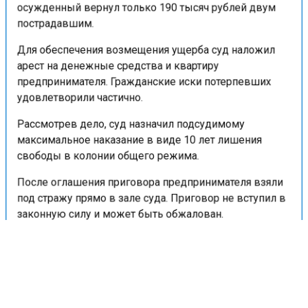
осужденный вернул только 190 тысяч рублей двум
пострадавшим.
Для обеспечения возмещения ущерба суд наложил
арест на денежные средства и квартиру
предпринимателя. Гражданские иски потерпевших
удовлетворили частично.
Рассмотрев дело, суд назначил подсудимому
максимальное наказание в виде 10 лет лишения
свободы в колонии общего режима.
После оглашения приговора предпринимателя взяли
под стражу прямо в зале суда. Приговор не вступил в
законную силу и может быть обжалован.
Ранее портал «Недвижимость и строительство»
сообщал
, что директор строительной компании
«Дискус-Строй» в Новосибирске предстанет перед
судом по обвинению в мошенничестве и отмывании