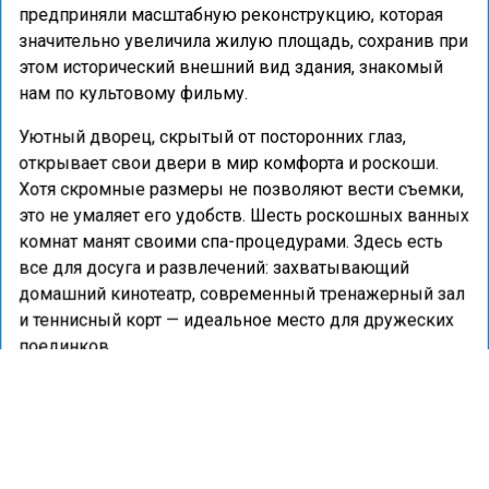
предприняли масштабную реконструкцию, которая
значительно увеличила жилую площадь, сохранив при
этом исторический внешний вид здания, знакомый
нам по культовому фильму.
Уютный дворец, скрытый от посторонних глаз,
открывает свои двери в мир комфорта и роскоши.
Хотя скромные размеры не позволяют вести съемки,
это не умаляет его удобств. Шесть роскошных ванных
комнат манят своими спа-процедурами. Здесь есть
все для досуга и развлечений: захватывающий
домашний кинотеатр, современный тренажерный зал
и теннисный корт — идеальное место для дружеских
поединков.
Ранее портал «Недвижимость и строительство»
сообщал
о том, что блогерша Елена Блиновская
выставит свой особняк на продажу в 2025 году.