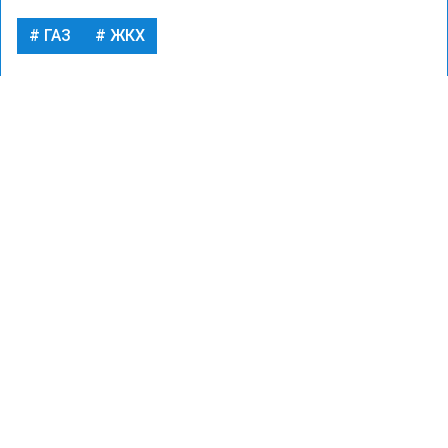
ГАЗ
ЖКХ
ДОМ
Фото: wiki commons/Luca Florio/CC BY-SA 2.0