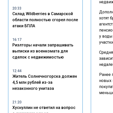
недвиж
20:33
Дополн
Склад Wildberries в Самарской
хотят 
области полностью сгорел после
агентс
атаки БПЛА
пенсио
у воды
16:17
участк
Риэлторы начали запрашивать
выписки из военкомата для
Средня
сделок с недвижимостью
зависи
недале
12:44
Ранее 
Житель Солнечногорска должен
новых 
4,5 млн рублей из-за
покупа
незаконного унитаза
меньше
21:20
Хуснуллин не ответил на вопрос