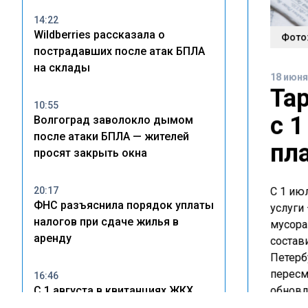
14:22
Wildberries рассказала о
Фото:
пострадавших после атак БПЛА
на склады
18 июня
Та
10:55
с 1
Волгоград заволокло дымом
после атаки БПЛА — жителей
пл
просят закрыть окна
20:17
С 1 ию
ФНС разъяснила порядок уплаты
услуги
налогов при сдаче жилья в
мусора
аренду
состави
Петерб
пересм
16:46
С 1 августа в квитанциях ЖКХ
обновл
разделят ремонт и содержание