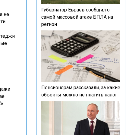
Губернатор Евраев сообщил о
е не
самой массовой атаке БПЛА на
ети
регион
ттеджи
ные
Пенсионерам рассказали, за какие
одажи
объекты можно не платить налог
ае
0%