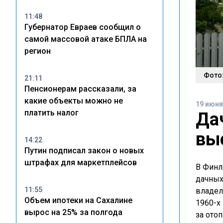
11:48
Губернатор Евраев сообщил о
самой массовой атаке БПЛА на
регион
Фото
21:11
Пенсионерам рассказали, за
какие объекты можно не
19 июня
платить налог
Да
вы
14:22
Путин подписал закон о новых
штрафах для маркетплейсов
В Финл
дачных
11:55
владел
Объем ипотеки на Сахалине
1960-х
вырос на 25% за полгода
за ото