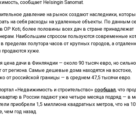
имость, сообщает Helsingin Sanomat.
ительное давление на рынок создают наследники, которы
брать на себя расходы на удаленные объекты. По данным с
тв OP Koti, более половины всех дач в стране принадлежат
нерам. Наибольшим спросом пользуются современные ко
 в пределах полутора часов от крупных городов, а отдален
и продаются хуже.
я цена дачи в Финляндии — около 90 тысяч евро, но сильно
т от региона. Самые дешевые дома находятся на востоке,
ко от российской границы — в среднем 47,5 тысячи евро.
портал «Недвижимость и строительство»
сообщал
, что пр
квартир в России падают уже четыре месяца подряд — в м
тели приобрели 1,5 миллиона квадратных метров, что на 1
, чем год назад.