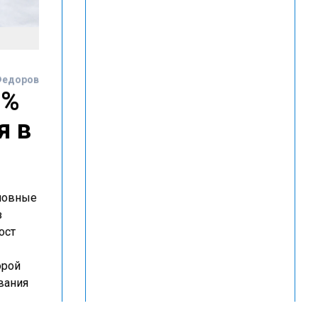
Федоров
4%
я в
сновные
з
ост
орой
вания