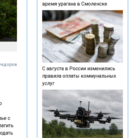
время урагана в Смоленске
Федоров
С августа в России изменились
правила оплаты коммунальных
услуг
о
лье с
латить
родать