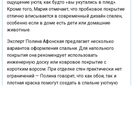
ощущение уюта, как будто «вы укутались в плед».
Кроме того, Мария отмечает, что пробковое покрытие
отлично вписывается в современный дизайн спален,
особенно если в доме есть дети или домашние
животные.
Эксперт Полина Афонская предлагает несколько
вариантов оформления спальни. Для напольного
покрытия она рекомендует использовать
инженерную доску или ковровое покрытие с
коротким ворсом. При отделке стен практически нет
ограничений — Полина говорит, что как обои, так и
плотная краска помогут создать в спальне уютную
атмосферу.
Дизайнер Суслина отмечает, что в небольших
спальнях, где кровать занимает большую часть
пространства, важно использовать не только
красивые, но и практичные, износостойкие и
экологичные материалы. Она рекомендует ковровые