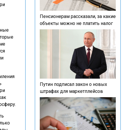
ри
Пенсионерам рассказали, за какие
объекты можно не платить налог
ьные
оторые
оме
тся
ли
мления
ь
Путин подписал закон о новых
ри
штрафах для маркетплейсов
как
осферу.
ть
олько
алы.