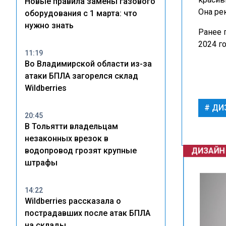
Новые правила замены газового
Она ре
оборудования с 1 марта: что
нужно знать
Ранее 
2024 г
11:19
Во Владимирской области из-за
атаки БПЛА загорелся склад
Wildberries
ДИ
20:45
В Тольятти владельцам
незаконных врезок в
ДИЗАЙН
водопровод грозят крупные
штрафы
14:22
Wildberries рассказала о
пострадавших после атак БПЛА
на склады