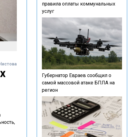
правила оплаты коммунальных
услуг
Чистова
х
Губернатор Евраев сообщил о
самой массовой атаке БПЛА на
регион
а
ность,