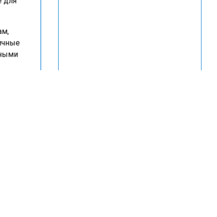
ам,
личные
тными
рый
ся
ормы
ся
о