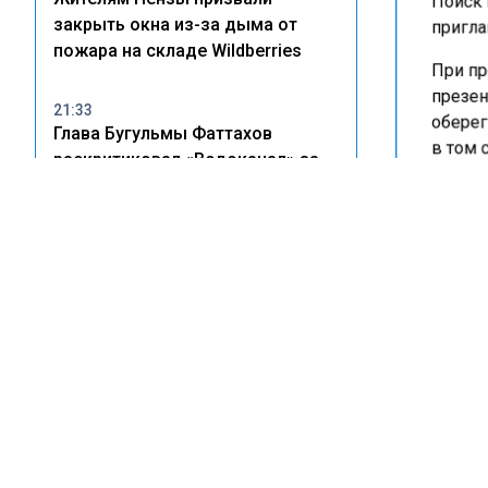
закрыть окна из-за дыма от
пригла
пожара на складе Wildberries
При пр
презен
21:33
оберег
Глава Бугульмы Фаттахов
в том 
раскритиковал «Водоканал» за
подход
массовые отключения воды
сегодн
Еще од
15:24
Мусор, парковки и чистая вода:
комнат
как новый СанПиН изменит
Практи
правила жизни во дворах
желанн
в день
11:32
В их ч
Кошелев опроверг слухи об
для вы
изменении сроков передачи
показаний счетчиков
Более 
крупно