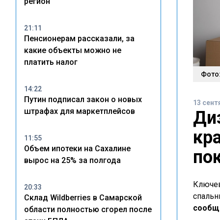
регион
21:11
Пенсионерам рассказали, за
какие объекты можно не
платить налог
Фото:
14:22
Путин подписал закон о новых
13 сент
штрафах для маркетплейсов
Ди
кр
11:55
Объем ипотеки на Сахалине
по
вырос на 25% за полгода
Ключев
20:33
спальн
Склад Wildberries в Самарской
сообща
области полностью сгорел после