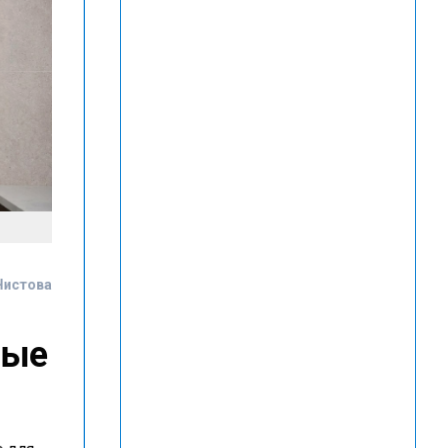
Чистова
ные
е для