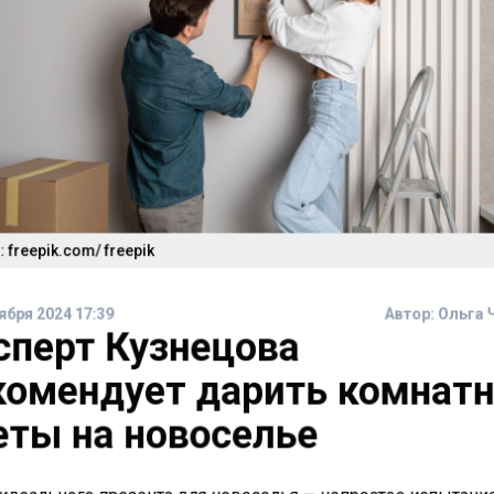
 freepik.com/ freepik
ября 2024 17:39
Автор:
Ольга 
сперт Кузнецова
комендует дарить комнат
еты на новоселье
идеального презента для новоселья — непростое испытани