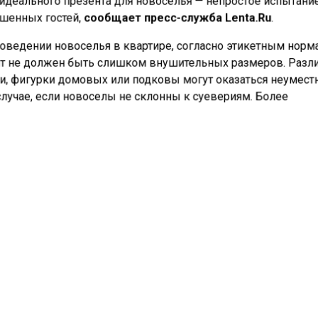
шенных гостей,
сообщает пресс-служба Lenta.Ru
.
оведении новоселья в квартире, согласно этикетным норм
т не должен быть слишком внушительных размеров. Раз
и, фигурки домовых или подковы могут оказаться неумес
случае, если новоселы не склонны к суевериям. Более
ящим вариантом дарителям видится свежий каравай, кото
я доступен с изысканным и стильным оформлением.
ним распространенным подарком для новоселов является
ное растение.
чные предметы для обустройства кухни часто становятся
ыми подарками для новоселов, особенно если презентуют
 переезда, когда хозяева активно обживают свое жилище.
исло могут входить бокалы, чайные/кофейные сервизы, ф
печки.
дорогостоящими, но также уместными вариантами являют
габаритная кухонная техника или бытовые приборы, однак