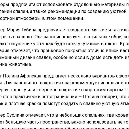
еры предпочитают использовать отделочные материалы п
ении спален, а также рекомендации по созданию уютной
ортной атмосферы в этом помещении.
ер Мария Губина предпочитает создавать мягкие и тактил
еры в спальнях. Она часто использует текстильные обои, к
ют ощущение уюта, как будто «вы укутались в плед». Кр
Мария отмечает, что пробковое покрытие отлично вписывае
еменный дизайн спален, особенно если в доме есть дети и
ние животные.
т Полина Афонская предлагает несколько вариантов офор
и. Для напольного покрытия она рекомендует использоват
рную доску или ковровое покрытие с коротким ворсом. П
е стен практически нет ограничений — Полина говорит, что 
так и плотная краска помогут создать в спальне уютную атм
ер Суслина отмечает, что в небольших спальнях, где крова
ет большую часть пространства, важно использовать не т
ые, но и практичные, износостойкие и экологичные матери