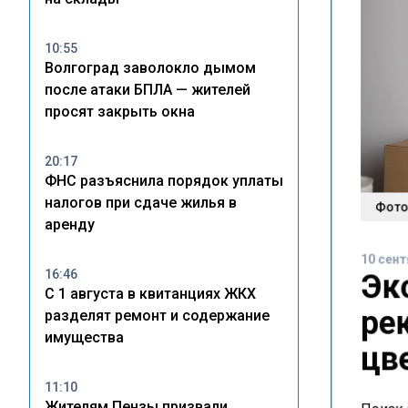
10:55
Волгоград заволокло дымом
после атаки БПЛА — жителей
просят закрыть окна
20:17
ФНС разъяснила порядок уплаты
налогов при сдаче жилья в
Фото:
аренду
10 сент
Эк
16:46
С 1 августа в квитанциях ЖКХ
ре
разделят ремонт и содержание
имущества
цв
11:10
Жителям Пензы призвали
Поиск 