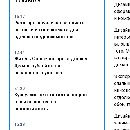
атаки БПЛА
Дизайн
оформл
16:17
и комф
Риэлторы начали запрашивать
выписки из военкомата для
Дизайн
сделок с недвижимостью
интерь
вызыва
того, 
12:44
в совр
Житель Солнечногорска должен
домаш
4,5 млн рублей из-за
незаконного унитаза
Экспер
спальн
21:20
инжене
Хуснуллин не ответил на вопрос
отделк
о снижении цен на
обои, 
недвижимость
Дизайн
занима
15:38
красив