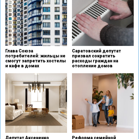
Глава Союза
Саратовский депутат
потребителей: жильцы не
призвал сократить
смогут запретить хостелы
расходы граждан на
и кафе в домах
отопление домов
Депутат Аксененко
Реформа семейной